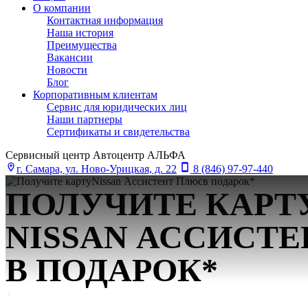
О компании
Контактная информация
Наша история
Преимущества
Вакансии
Новости
Блог
Корпоративным клиентам
Сервис для юридических лиц
Наши партнеры
Сертификаты и свидетельства
Сервисный центр Автоцентр АЛЬФА
г. Самара, ул. Ново-Урицкая, д. 22
8 (846) 97-97-440
ПОЛУЧИТЕ КАРТ
NISSAN АСCИСТ
В ПОДАРОК*