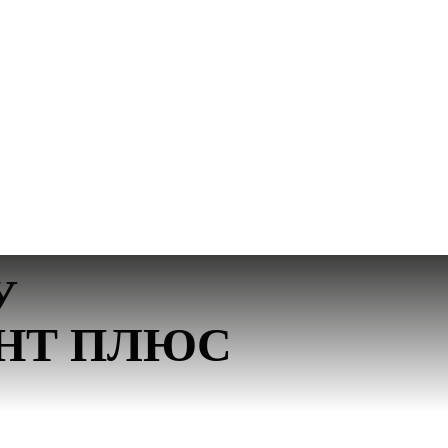
У
ЕНТ ПЛЮС