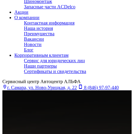
Шиномонтаж
Запасные части ACDelco
Акции
О компании
Контактная информация
Наша история
Преимущества
Вакансии
Новости
Блог
Корпоративным клиентам
Сервис для юридических лиц
Наши партнеры
Сертификаты и свидетельства
Сервисный центр Автоцентр АЛЬФА
г. Самара, ул. Ново-Урицкая, д. 22
8 (846) 97-97-440