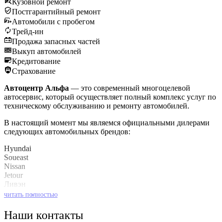
Кузовной ремонт
Постгарантийный ремонт
Автомобили с пробегом
Трейд-ин
Продажа запасных частей
Выкуп автомобилей
Кредитование
Страхование
Автоцентр Альфа
— это современный многоцелевой
автосервис, который осуществляет полный комплекс услуг по
техническому обслуживанию и ремонту автомобилей.
В настоящий момент мы являемся официальными дилерами
следующих автомобильных брендов:
Hyundai
Soueast
Nissan
Jetour
Ливэн
Kaiyi
читать полностью
»
Baic
Наши контакты
Также мы имеем огромный опыт по обслуживанию