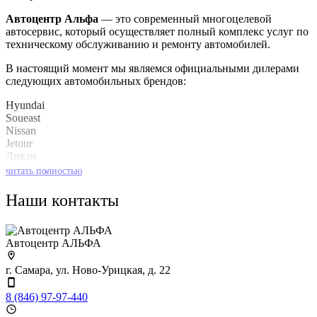
Автоцентр Альфа
— это современный многоцелевой
автосервис, который осуществляет полный комплекс услуг по
техническому обслуживанию и ремонту автомобилей.
В настоящий момент мы являемся официальными дилерами
следующих автомобильных брендов:
Hyundai
Soueast
Nissan
Jetour
Ливэн
Kaiyi
читать полностью
»
Baic
Наши контакты
Также мы имеем огромный опыт по обслуживанию
автомобилей концерна GM (Opel/Chevrolet).
Автоцентр АЛЬФА
г. Самара, ул. Ново-Урицкая, д. 22
8 (846) 97-97-440