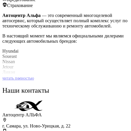
Страхование
Автоцентр Альфа
— это современный многоцелевой
автосервис, который осуществляет полный комплекс услуг по
техническому обслуживанию и ремонту автомобилей.
В настоящий момент мы являемся официальными дилерами
следующих автомобильных брендов:
Hyundai
Soueast
Nissan
Jetour
Ливэн
Kaiyi
читать полностью
»
Baic
Наши контакты
Также мы имеем огромный опыт по обслуживанию
автомобилей концерна GM (Opel/Chevrolet).
Автоцентр АЛЬФА
г. Самара, ул. Ново-Урицкая, д. 22