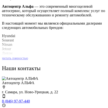
Автоцентр Альфа
— это современный многоцелевой
автосервис, который осуществляет полный комплекс услуг по
техническому обслуживанию и ремонту автомобилей.
В настоящий момент мы являемся официальными дилерами
следующих автомобильных брендов:
Hyundai
Soueast
Nissan
Jetour
Ливэн
Kaiyi
читать полностью
»
Baic
Наши контакты
Также мы имеем огромный опыт по обслуживанию
автомобилей концерна GM (Opel/Chevrolet).
Автоцентр АЛЬФА
г. Самара, ул. Ново-Урицкая, д. 22
8 (846) 97-97-440