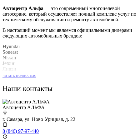
Автоцентр Альфа
— это современный многоцелевой
автосервис, который осуществляет полный комплекс услуг по
техническому обслуживанию и ремонту автомобилей.
В настоящий момент мы являемся официальными дилерами
следующих автомобильных брендов:
Hyundai
Soueast
Nissan
Jetour
Ливэн
Kaiyi
читать полностью
»
Baic
Наши контакты
Также мы имеем огромный опыт по обслуживанию
автомобилей концерна GM (Opel/Chevrolet).
Автоцентр АЛЬФА
г. Самара, ул. Ново-Урицкая, д. 22
8 (846) 97-97-440