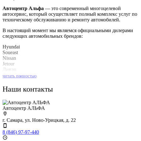
Автоцентр Альфа
— это современный многоцелевой
автосервис, который осуществляет полный комплекс услуг по
техническому обслуживанию и ремонту автомобилей.
В настоящий момент мы являемся официальными дилерами
следующих автомобильных брендов:
Hyundai
Soueast
Nissan
Jetour
Ливэн
Kaiyi
читать полностью
»
Baic
Наши контакты
Также мы имеем огромный опыт по обслуживанию
автомобилей концерна GM (Opel/Chevrolet).
Автоцентр АЛЬФА
г. Самара, ул. Ново-Урицкая, д. 22
8 (846) 97-97-440