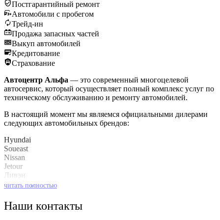
Постгарантийный ремонт
Автомобили с пробегом
Трейд-ин
Продажа запасных частей
Выкуп автомобилей
Кредитование
Страхование
Автоцентр Альфа
— это современный многоцелевой
автосервис, который осуществляет полный комплекс услуг по
техническому обслуживанию и ремонту автомобилей.
В настоящий момент мы являемся официальными дилерами
следующих автомобильных брендов:
Hyundai
Soueast
Nissan
Jetour
Ливэн
Kaiyi
читать полностью
»
Baic
Наши контакты
Также мы имеем огромный опыт по обслуживанию
автомобилей концерна GM (Opel/Chevrolet).