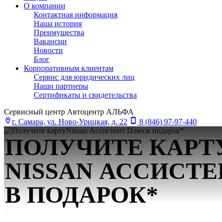
О компании
Контактная информация
Наша история
Преимущества
Вакансии
Новости
Блог
Корпоративным клиентам
Сервис для юридических лиц
Наши партнеры
Сертификаты и свидетельства
Сервисный центр Автоцентр АЛЬФА
г. Самара, ул. Ново-Урицкая, д. 22
8 (846) 97-97-440
ПОЛУЧИТЕ КАРТ
NISSAN АСCИСТ
В ПОДАРОК*